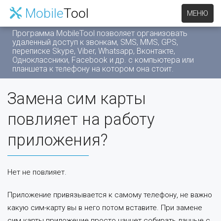
Mobile
Tool
МЕНЮ
Программа MobileTool позволяет организовать
удаленный доступ к звонкам, SMS, MMS, GPS,
переписке Skype, Viber, Whatsapp, Вконтакте,
Одноклассники, Facebook и др. c компьютера или
планшета к телефону на котором она стоит.
Замена сим карты
повлияет на работу
приложения?
Нет не повлияет.
Приложение привязывается к самому телефону, не важно
какую сим-карту вы в него потом вставите. При замене
сим карты приложение просто начнет собирать данные с