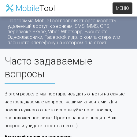
Mobile
Tool
МЕНЮ
Программа MobileTool позволяет организовать
удаленный доступ к звонкам, SMS, MMS, GPS,
переписке Skype, Viber, Whatsapp, Вконтакте,
Одноклассники, Facebook и др. c компьютера или
планшета к телефону на котором она стоит.
Часто задаваемые
вопросы
В этом разделе мы постарались дать ответы на самые
частозадаваемые вопросы нашими клиентами. Для
поиска нужного ответа используйте поле поиска,
расположенное ниже. Просто начните вводить Ваш
вопрос и увидете ответ на него :-)
Быстрый поиск по вопросам: