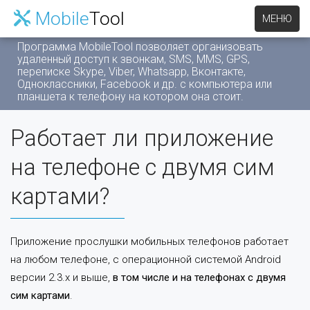
Mobile
Tool
МЕНЮ
Программа MobileTool позволяет организовать
удаленный доступ к звонкам, SMS, MMS, GPS,
переписке Skype, Viber, Whatsapp, Вконтакте,
Одноклассники, Facebook и др. c компьютера или
планшета к телефону на котором она стоит.
Работает ли приложение
на телефоне с двумя сим
картами?
Приложение прослушки мобильных телефонов работает
на любом телефоне, с операционной системой Android
версии 2.3.x и выше,
в том числе и на телефонах с двумя
сим картами
.