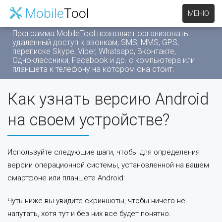
Mobile
Tool
МЕНЮ
Программа MobileTool позволяет организовать
удаленный доступ к звонкам, SMS, MMS, GPS,
переписке Skype, Viber, Whatsapp, Вконтакте,
Одноклассники, Facebook и др. c компьютера или
планшета к телефону на котором она стоит.
Как узнать версию Android
на своем устройстве?
Используйте следующие шаги, чтобы для определения
версии операционной системы, установленной на вашем
смартфоне или планшете Android:
Чуть ниже вы увидите скриншоты, чтобы ничего не
напутать, хотя тут и без них все будет понятно.